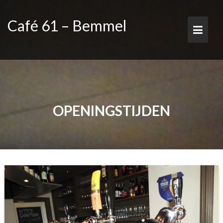
Ga
naar
Café 61 – Bemmel
de
inhoud
OPENINGSTIJDEN