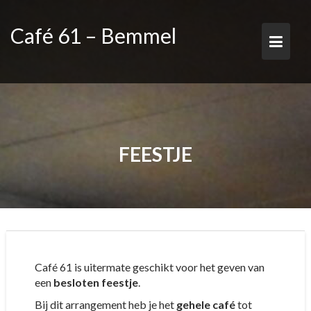
Ga
naar
Café 61 – Bemmel
de
inhoud
FEESTJE
Café 61 is uitermate geschikt voor het geven van
een
besloten feestje
.
Bij dit arrangement heb je het
gehele café
tot